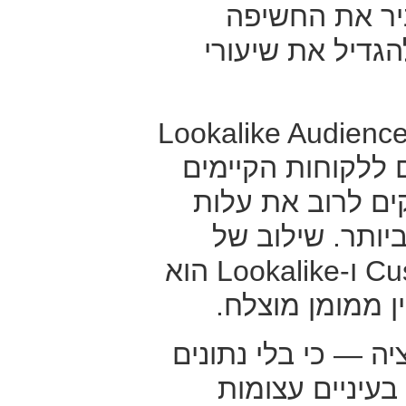
יר את החשיפה
הגדיל את שיעורי
נו גם בונים Lookalike Audiences
ללקוחות הקיימים
 לרוב את עלות
יותר. שילוב של
Custom Audiences ו-Lookalike הוא
ן ממומן מוצלח.
יה — כי בלי נתונים
עיניים עצומות