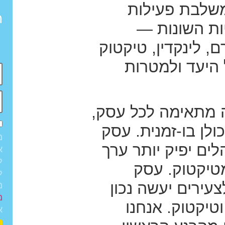
משלבת פעילות
ה
ת השונות —
, לינקדין, טיקטוק
יעד ולמטרות
 מתאימה לכל עסק,
ולן בו-זמנית. עסק
מ
נהלים יפיק יותר ערך
א
ל
טיקטוק. עסק
ל
צעירים יעשה נכון
מ
מ
טיקטוק. אנחנו
א