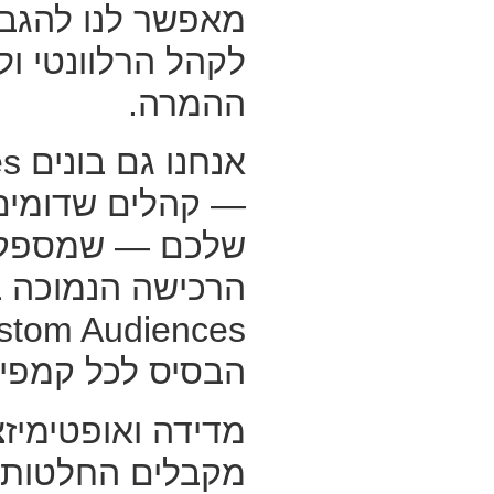
מאפשר לנו להגב
לקהל הרלוונטי ול
ההמרה.
אנח
— קהלים שדומים 
שלכם — שמספקים
הרכישה הנמוכה ב
הבסיס לכל קמפיי
מדידה ואופטימיזצ
מקבלים החלטות ב