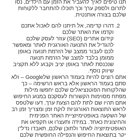
תנו טיפים לאיך להעביר את הזמן עם הילדים, נסו
לתרום ולספק ערך וכך תוכלו להתחבר ללקוחות
שלכם בצורה אותנטית.
דהרו קדימה, אל תיתנו להם לאכול אתכם
וקדמו את האתר שלכם
קידום אתרים (SEO) עוזר לעסק שלכם
להגדיל את התנועה האורגנית לאתר ומאפשר
לכם לעבור ממצב של הזרמת תנועה באופן
ממומן בלבד למצב של הזרמת תנועה
שנכנסת לאתר באופן יציב וקבוע ללא תקציב
שיווק נוסף.
אתם רוצים להיות בעמוד הראשון שלGoogle – ולא
סתם בעמוד הראשון אלא בראש הרשימה – כך
שהלקוחות הפוטנציאלים שלכם יחפשו מילות
מפתח מסוימות הקשורות לעסקכם במנוע החיפוש
אתם תהיו שם לתת להם הצעת ערך. דעו שלטפס
לראש התוצאות האורגניות לוקח זמן ומצריך זמן רב
של השקעה באופטימיזציית האתר הפנימית
והחיצונית כאחד. במידה ותעצרו או תקפיאו את
האופטימיזציה לאתר ולתוכן שלכם, תאבדו נדל"ן
יקר בתוצאות החיפוש והנפילה החופשית שלכם