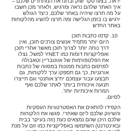
יראה, בצעו סקר שוק ובחנו את המתחרים שלכם –
איך האתר שלהם נראה ומרגיש, ולאחר מכן חשבו
על מה תרצו שיהיה באתר שלכם, כיצד הגולש
ירגיש בו בזמן הגלישה ומה תרצו להשיג מהלקוחות
באתר החדש
קדמו כתבות תוכן
היום יותר מתמיד אנשים צורכים תוכן, ואין
דרך נוחה יותר לצרוך תוכן מאשר אתרי תוכן
ואפליקציות דומות כמו YNET למשל. נצלו
את הפלטפורמות של אווטבריין וטאבולה
לפרסום כתבות ממונות במסווה של כתבות
אורגניות, כך גם תספקו ערך ללקוחות, גם
תבצעו עבור עצמכם יח"צ אותנטי וגם תייצרו
תנועה איכותית ביותר לאתר שלכם ואף
המרות איכותיות יותר.
לסיום,
הקפידו להתאים את האסטרטגיות העסקיות
והשיווק שלכם ליום שאחרי. פגשו את הלקוחות
שלכם היכן שהם נמצאים כעת (וזה בעיקר בבית
ובאינטרנט) השתמשו באפליקציות כמו זום על מנת