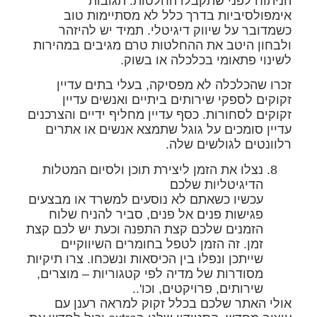
הניתוח לפני שתקבלו החלטות. תגובות
אימפולסיביות בדרך כלל לא מסתיימות טוב
כשמדובר על שיווק דיגיטלי. תמיד יש להיזהר
ולבחון היטב את ההחלטות טרם מגיבים במהירות
לשינוי פתאומי בכלכלה או בשוק.
זכרו שהכלכלה לא מפסיקה, בעלי בתים עדיין
זקוקים לספקי שירותים ביתיים ואנשים עדיין
זקוקים לסחורות. כסף עדיין מחליף ידיים והצרכנים
עדיין סומכים על גוגל שתמצא אנשים או אתרים
רלוונטים לגולשים שלה.
נצלו את הזמן ליצירת תוכן ולסיום המטלות
הדיגיטליות שלכם
עכשיו כשאתם לא נוסעים למשרד או מבצעים
פגישות פנים אל פנים, סביר להניח שלוח
הזמנים שלכם קצת התפנה וכעת יש לכם קצת
זמן. זה הזמן לטפל בחומרים השיווקיים
שייתכן ונפלו בין הכיסאות ונשכחו. צרו תיקיות
מסודרות של מדיה לפי קטגוריות – מוצרים,
שירותים, פרויקטים, וכו'..
אולי האתר שלכם בכלל זקוק למראה רענן עם