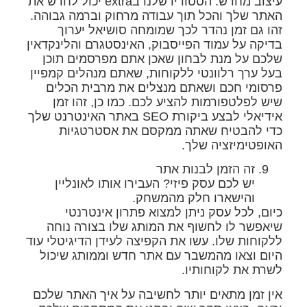
עיצוב מחדש. הסטודיו שלנו בextra יכול לחדש את
האתר שלך והכל תוך עבודה מרחוק וברמה גבוהה.
זהו גם זמן נהדר לכך שמומחה סושיאל יערוך
בדיקה על עמוד הפייסבוק, האינסטגרם והלינקדאין
שלכם על מנת לבחון שאכן אתם מפרסמים תוכן
בעל ערך רלוונטי ללקוחות, שאתם מנהלים קמפיין
פרסומי חכם ושאתם מנצלים את מרבית הכלים
שיש לפלטפורמות להציע לכם. כמו כן, זהו זמן
אידיאלי לבצע ביקורת SEO באתר האינטרנט שלך
כדי להבטיח שאתה ממקסם את אסטרטגיות
האופטימיזציה שלך.
זה הזמן לבנות אתר
יש לכם עסק פיזי? העבירו אותו לאונליין
והישארו חלק מהמשחק.
כיום, לכל עסק ניתן למצוא פתרון אינטרנטי
שיאפשר לו לחשוף את המותג שלו בצורה נוחה
ללקוחות שלו. עשו את הקפיצה לעידן הדיגיטלי עוד
היום וצאו מהמשבר עם אתר חדש וממותג שיכול
לשרת את לקוחותיו.
אין זמן מתאים יותר לחשיבה על איך האתר שלכם