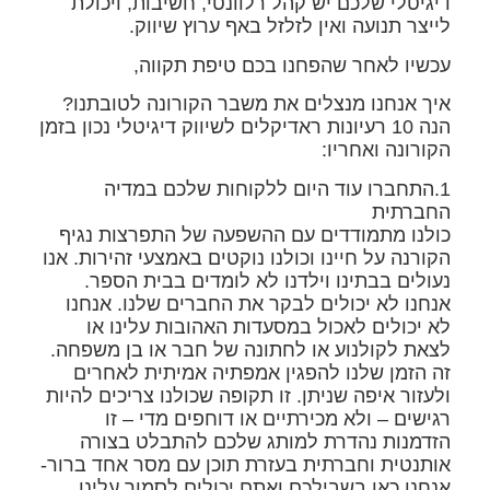
דיגיטלי שלכם יש קהל רלוונטי, חשיבות, ויכולת
לייצר תנועה ואין לזלזל באף ערוץ שיווק.
עכשיו לאחר שהפחנו בכם טיפת תקווה,
איך אנחנו מנצלים את משבר הקורונה לטובתנו?
הנה 10 רעיונות ראדיקלים לשיווק דיגיטלי נכון בזמן
הקורונה ואחריו:
1.התחברו עוד היום ללקוחות שלכם במדיה
החברתית
כולנו מתמודדים עם ההשפעה של התפרצות נגיף
הקורנה על חיינו וכולנו נוקטים באמצעי זהירות. אנו
נעולים בבתינו וילדנו לא לומדים בבית הספר.
אנחנו לא יכולים לבקר את החברים שלנו. אנחנו
לא יכולים לאכול במסעדות האהובות עלינו או
לצאת לקולנוע או לחתונה של חבר או בן משפחה.
זה הזמן שלנו להפגין אמפתיה אמיתית לאחרים
ולעזור איפה שניתן. זו תקופה שכולנו צריכים להיות
רגישים – ולא מכירתיים או דוחפים מדי – זו
הזדמנות נהדרת למותג שלכם להתבלט בצורה
אותנטית וחברתית בעזרת תוכן עם מסר אחד ברור-
אנחנו כאן בשבילכם ואתם יכולים לסמוך עלינו.