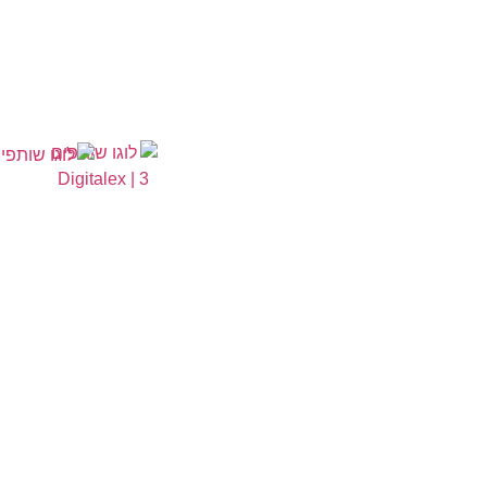
איפה אנחנו
טפסים
ניווט
רילסים
נמצאים?
מיתוג
מי
המנופים 10,
Metaverse
תיק עבודות
אנחנו?
אוטומציית
הלקוחות
הרצליה,
דיוור
שלנו
הצהרת נגישות
4672561,
פרסום
מה
עסקים
ישראל.
אנחנו
בטלוויזיה
עושים?
פוסטים
איך מדברים
ערוצי
מעוצבים
איתנו?
פעילות
לסושיאל
בלוג
מייקאובר
בטלפון:
054-
מן
לאינסטגרם
662-6624
התקשורת
פודקסט
במייל:
עדות
לקוח
info@digitalex.co.il
דרושים
אפשר גם
לכתוב לנו
בפייסבוק
בלחיצה
כאן