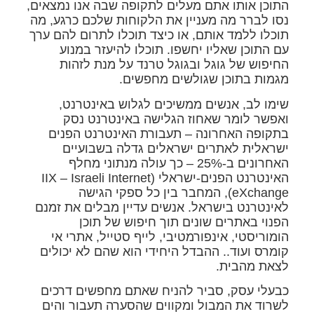
התוכן אותו אתם מעלים לתקופה שבה אנו נמצאים,
נסו לברר מה מעניין את הלקוחות שלכם כרגע, מה
תוכלו ללמד אותם, או כיצד תוכלו לתרום להם ערך
עם התוכן שאליו יחשפו. תוכלו להיעזר במנוע
החיפוש של גוגל ובגוגל טרנד על מנת לזהות
מגמות בתוכן שגולשים מחפשים.
שימו לב, אנשים ממשיכים לגלוש באינטרנט,
ואפשר לומר שאחוז הגלישה באינטרנט נסק
בתקופה האחרונה – תעבורת האינטרנט הפנים
ישראלית לאתרים ישראלים גדלה בשבועיים
האחרונים ב-25% – כך עולה מנתוני מחלף
האינטרנט הפנים-ישראלי (IIX – Israeli Internet
eXchange), המחבר בין כל ספקי הגישה
לאינטרנט בישראל. אנשים עדיין מבלים את זמנם
הפנוי באתרים שונים תוך חיפוש של תוכן
הומוריסטי, אינפורמטיבי, לייף סטייל, אתרי אי
קומרס ועוד.. ההבדל היחידי הוא שהם לא יכולים
לצאת מהבית.
כבעלי עסק, סביר להניח שאתם מחפשים דרכים
לשרוד את המבול ומקווים שהסערה תעבור והים