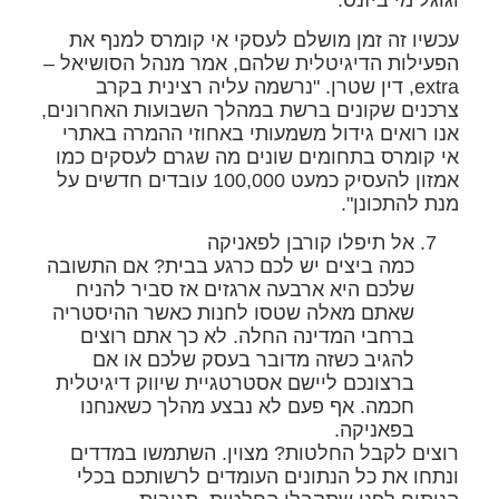
וגוגל מי ביזנס.
עכשיו זה זמן מושלם לעסקי אי קומרס למנף את
הפעילות הדיגיטלית שלהם, אמר מנהל הסושיאל –
extra, דין שטרן. "נרשמה עליה רצינית בקרב
צרכנים שקונים ברשת במהלך השבועות האחרונים,
אנו רואים גידול משמעותי באחוזי ההמרה באתרי
אי קומרס בתחומים שונים מה שגרם לעסקים כמו
אמזון להעסיק כמעט 100,000 עובדים חדשים על
מנת להתכונן".
אל תיפלו קורבן לפאניקה
כמה ביצים יש לכם כרגע בבית? אם התשובה
שלכם היא ארבעה ארגזים אז סביר להניח
שאתם מאלה שטסו לחנות כאשר ההיסטריה
ברחבי המדינה החלה. לא כך אתם רוצים
להגיב כשזה מדובר בעסק שלכם או אם
ברצונכם ליישם אסטרטגיית שיווק דיגיטלית
חכמה. אף פעם לא נבצע מהלך כשאנחנו
בפאניקה.
רוצים לקבל החלטות? מצוין. השתמשו במדדים
ונתחו את כל הנתונים העומדים לרשותכם בכלי