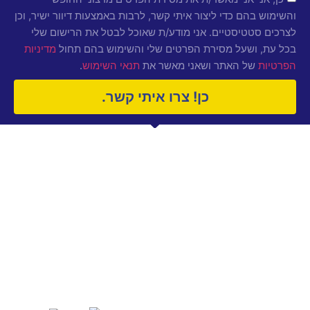
והשימוש בהם כדי ליצור איתי קשר, לרבות באמצעות דיוור ישיר, וכן
לצרכים סטטיסטיים. אני מודע/ת שאוכל לבטל את הרישום שלי
בכל עת, ושעל מסירת הפרטים שלי והשימוש בהם תחול
מדיניות
של האתר ושאני מאשר את
.
הפרטיות
תנאי השימוש
כן! צרו איתי קשר.
תפריט
שירות
איפה אנחנו
טפסים
ניווט
רילסים
נמצאים?
מיתוג
מי
המנופים 10,
Metaverse
תיק עבודות
אנחנו?
אוטומציית
הלקוחות
הרצליה,
דיוור
שלנו
הצהרת נגישות
4672561,
פרסום
מה