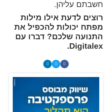
חשבתם עליהן.
רוצים לדעת אילו מילות
מפתח יכולות להכפיל את
התנועה שלכם? דברו עם
Digitalex.
כך תהפ
את השי
הדיגיטל
מהוצא
להשקע
מניבה
בעזרת