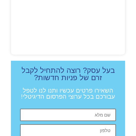
הגישה
של
דיגיטל
לשיווק
שמגדיל
רווחים
לפוסט
המלא >
בעל עסק? רוצה להתחיל לקבל
זרם של פניות חדשות?
השאירו פרטים עכשיו ותנו לנו לטפל
עבורכם בכל ערוצי הפרסום הדיגיטלי!