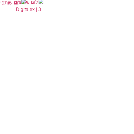
עסקים
ישראל.
אנחנו
בטלוויזיה
עושים?
פוסטים
איך מדברים
ערוצי
מעוצבים
איתנו?
פעילות
לסושיאל
בלוג
מייקאובר
בטלפון:
054-
מן
לאינסטגרם
662-6624
התקשורת
פודקסט
במייל:
עדות
לקוח
info@digitalex.co.il
דרושים
אפשר גם
לכתוב לנו
בפייסבוק
בלחיצה
כאן
מדיניות
פרטיות
|
תקנון
שימוש