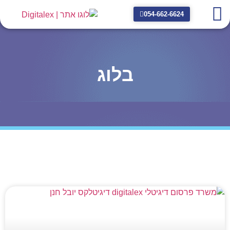
054-662-6624
בלוג